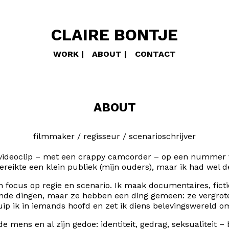
CLAIRE BONTJE
WORK
ABOUT
CONTACT
ABOUT
filmmaker / regisseur / scenarioschrijver
 videoclip – met een crappy camcorder – op een nummer va
bereikte een klein publiek (mijn ouders), maar ik had wel 
n focus op regie en scenario. Ik maak documentaires, ficti
llende dingen, maar ze hebben een ding gemeen: ze vergrot
ruip ik in iemands hoofd en zet ik diens belevingswereld om
n de mens en al zijn gedoe: identiteit, gedrag, seksualiteit 